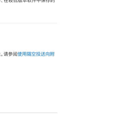
件、在较低版本软件中保存的
送。请参阅
使用隔空投送向附