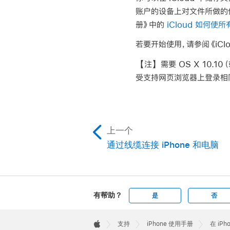
账户的设备上对文件所做的任何
册》中的
iCloud 如何
若要开始使用，请参阅《iCl
【注】
需要 OS X 10.
受支持网页浏览器上登录相同 A
上一个
通过线缆连接 iPhone 和电脑
有帮助？
是
否
Apple
Footer

支持
iPhone 使用手册
在 iP