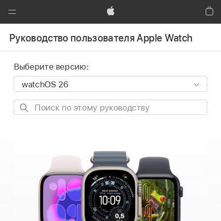
Global
Nav
Apple
Кор
Открыть
Руководство пользователя Apple Watch
меню
Выберите версию:
Поиск
по
этому
руководству