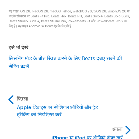
Android के लिए Beats ऐप में
पर टैप करें, फिर डिवाइस
Bluetooth
पर क्लिक करें, डिवाइस की सूची में अपने
स्क्रीन को दिखाने के लिए मेरा Beats पर टैप करें।
यह गाइड iOS 26, iPadOS 26, macOS Tahoe, watchOS 26, tvOS 26, visionOS 26 या
Beats के आगे
पर क्लिक करें, फिर [
डिवाइस
] सेटिंग
बाद के संस्करण पर Beats Fit Pro, Beats Flex, Beats Pill, Beats Solo 4, Beats Solo Buds,
Beats Studio Buds +, Beats Studio Pro, Powerbeats Fit और Powerbeats Pro 2 के
इनमें में से कोई एक कार्य करें :
पर क्लिक करें। कोई लिसनिंग मोड चुनें।
लिए है। यह गाइड Android पर Beats ऐप के लिए भी है।
ट्रांसपरेंसी चालू करने के लिए
पर टैप करें।
इसे भी देखें
नॉइज़ कैंसलेशन चालू करने के लिए
पर टैप करें।
लिसनिंग मोड के बीच स्विच करने के लिए Beats दबाए रखने की
सेटिंग बदलें
नॉइज़ कैंसलेशन बंद करने के लिए
पर टैप करें।
कुछ कनेक्टेड डिवाइस के लिए आप आप नीचे की ओर
नॉइज़ कंट्रोल तक स्क्रोल कर सकते हैं, फिर विकल्प पर
टैप करें।
पिछला
Apple डिवाइस पर स्पेशियल ऑडियो और हेड
नुस्ख़ा :
यह बदलने के लिए कि कौन सा इयरबड नॉइज़
ट्रैकिंग को नियंत्रित करें
कैंसलेशन और ट्रांसपरेंसी को नियंत्रित करता है, दबाकर रखें
पर टैप करें, उस इयरबड को कोई क्रिया निर्दिष्ट करने के लिए
अगला
बाएँ या दाएँ पर टैप करें, फिर नॉइज़ कंट्रोल चुनें।
iPhone या iPad पर ऑडियो शेयर करें