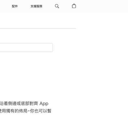
配件
支援服務
具
沿着側邊或底部對齊 App
使用獨有的佈局。你也可以暫