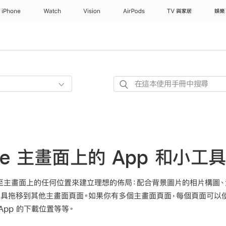
iPhone
Watch
Vision
AirPods
TV 與家居
娛樂
在
這
本
使
用
手
one 主畫面上的 App 和小工
冊
中
移至主畫面上的任何位置來建立理想的佈局：配合背景圖片的相片構圖、
搜
小工具拖移到其他主畫面頁面。如果你有多個主畫面頁面，每個頁面可以
尋
App 的下載位置等等。