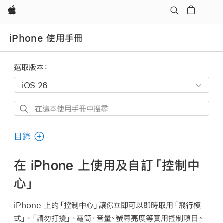
Apple
iPhone 使用手冊
選取版本：
在
這
本
目錄
使
用
在 iPhone 上使用及自訂「控制中
手
心」
冊
中
iPhone 上的「控制中心」讓你立即可以即時取用「飛行模
搜
式」、「請勿打擾」、電筒、音量、螢幕亮度等實用控制項目。