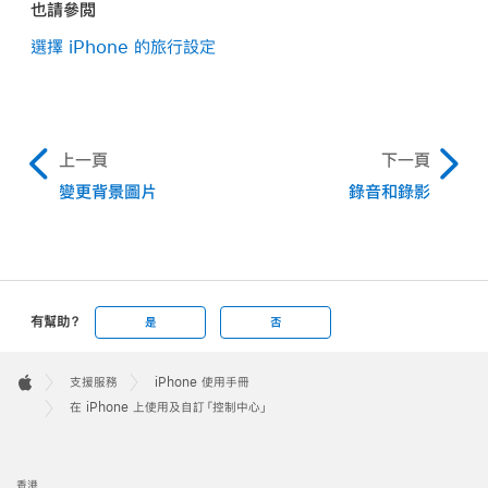
也請參閲
選擇 iPhone 的旅行設定
上一頁
下一頁
變更背景圖片
錄音和錄影
有幫助？
是
否
Apple
Footer

支援服務
iPhone 使用手冊
Apple
在 iPhone 上使用及自訂「控制中心」
香港