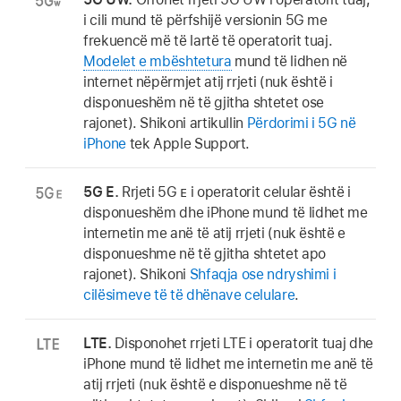
i cili mund të përfshijë versionin 5G me
frekuencë më të lartë të operatorit tuaj.
Modelet e mbështetura
mund të lidhen në
internet nëpërmjet atij rrjeti (nuk është i
disponueshëm në të gjitha shtetet ose
rajonet). Shikoni artikullin
Përdorimi i 5G në
iPhone
tek Apple Support.
5G E.
Rrjeti 5G
E
i operatorit celular është i
disponueshëm dhe iPhone mund të lidhet me
internetin me anë të atij rrjeti (nuk është e
disponueshme në të gjitha shtetet apo
rajonet). Shikoni
Shfaqja ose ndryshimi i
cilësimeve të të dhënave celulare
.
LTE.
Disponohet rrjeti LTE i operatorit tuaj dhe
iPhone mund të lidhet me internetin me anë të
atij rrjeti (nuk është e disponueshme në të