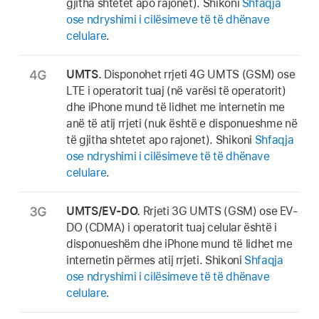
gjitha shtetet apo rajonet). Shikoni
Shfaqja
ose ndryshimi i cilësimeve të të dhënave
celulare
.
UMTS.
Disponohet rrjeti 4G UMTS (GSM) ose
LTE i operatorit tuaj (në varësi të operatorit)
dhe iPhone mund të lidhet me internetin me
anë të atij rrjeti (nuk është e disponueshme në
të gjitha shtetet apo rajonet). Shikoni
Shfaqja
ose ndryshimi i cilësimeve të të dhënave
celulare
.
UMTS/EV-DO.
Rrjeti 3G UMTS (GSM) ose EV-
DO (CDMA) i operatorit tuaj celular është i
disponueshëm dhe iPhone mund të lidhet me
internetin përmes atij rrjeti. Shikoni
Shfaqja
ose ndryshimi i cilësimeve të të dhënave
celulare
.