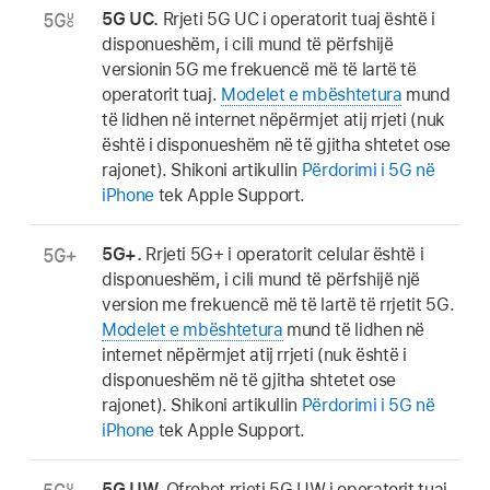
5G UC.
Rrjeti 5G UC i operatorit tuaj është i
disponueshëm, i cili mund të përfshijë
versionin 5G me frekuencë më të lartë të
operatorit tuaj.
Modelet e mbështetura
mund
të lidhen në internet nëpërmjet atij rrjeti (nuk
është i disponueshëm në të gjitha shtetet ose
rajonet). Shikoni artikullin
Përdorimi i 5G në
iPhone
tek Apple Support.
5G+.
Rrjeti 5G+ i operatorit celular është i
disponueshëm, i cili mund të përfshijë një
version me frekuencë më të lartë të rrjetit 5G.
Modelet e mbështetura
mund të lidhen në
internet nëpërmjet atij rrjeti (nuk është i
disponueshëm në të gjitha shtetet ose
rajonet). Shikoni artikullin
Përdorimi i 5G në
iPhone
tek Apple Support.
5G UW.
Ofrohet rrjeti 5G UW i operatorit tuaj,