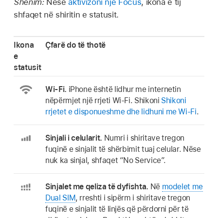
Shënim:
Nëse
aktivizoni një Focus
, ikona e tij
shfaqet në shiritin e statusit.
Ikona
Çfarë do të thotë
e
statusit
Wi-Fi.
iPhone është lidhur me internetin
nëpërmjet një rrjeti Wi-Fi. Shikoni
Shikoni
rrjetet e disponueshme dhe lidhuni me Wi-Fi
.
Sinjali i celularit.
Numri i shiritave tregon
fuqinë e sinjalit të shërbimit tuaj celular. Nëse
nuk ka sinjal, shfaqet “No Service”.
Sinjalet me qeliza të dyfishta.
Në
modelet me
Dual SIM
, rreshti i sipërm i shiritave tregon
fuqinë e sinjalit të linjës që përdorni për të