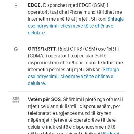
EDGE.
Disponohet rrjeti EDGE (GSM) i
operatorit tuaj dhe iPhone mund të lidhet me
internetin me anë të atij rrjeti. Shikoni
Shfaqja
ose ndryshimi i cilësimeve të të dhënave
celulare
.
GPRS/1xRTT.
Rrjeti GPRS (GSM) ose 1xRTT
(CDMA) i operatorit tuaj celular është i
disponueshëm dhe iPhone mund të lidhet me
internetin përmes atij rrjeti. Shikoni
Shfaqja
ose ndryshimi i cilësimeve të të dhënave
celulare
.
Vetëm për SOS.
Shërbimi i plotë nga ofruesi i
rrjetit celular nuk është i disponueshëm, por
telefonatat e urgjencës mund të kryhen
nëpërmjet rrjeteve të operatorëve të tjerë
celularë (nuk është e disponueshme në të
gjitha shtetet ose rajonet). Shikoni
Përdorni