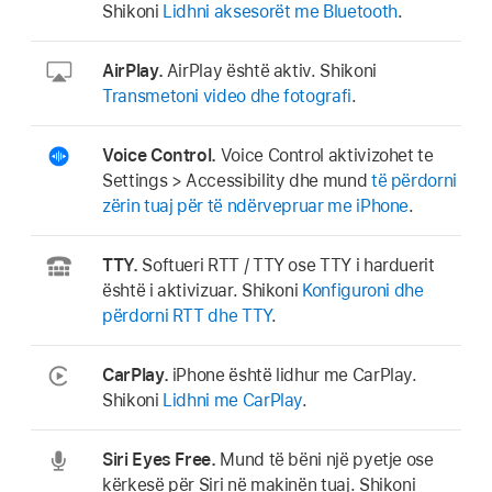
Shikoni
Lidhni aksesorët me Bluetooth
.
AirPlay.
AirPlay është aktiv. Shikoni
Transmetoni video dhe fotografi
.
Voice Control.
Voice Control aktivizohet te
Settings > Accessibility dhe mund
të përdorni
zërin tuaj për të ndërvepruar me iPhone
.
TTY.
Softueri RTT / TTY ose TTY i harduerit
është i aktivizuar. Shikoni
Konfiguroni dhe
përdorni RTT dhe TTY
.
CarPlay.
iPhone është lidhur me CarPlay.
Shikoni
Lidhni me CarPlay
.
Siri Eyes Free.
Mund të bëni një pyetje ose
kërkesë për Siri në makinën tuaj. Shikoni