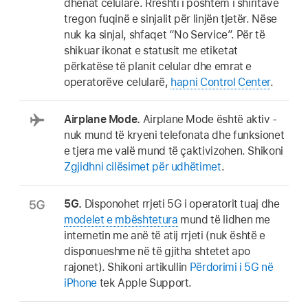
dhënat celulare. Rreshti i poshtëm i shiritave
tregon fuqinë e sinjalit për linjën tjetër. Nëse
nuk ka sinjal, shfaqet “No Service”. Për të
shikuar ikonat e statusit me etiketat
përkatëse të planit celular dhe emrat e
operatorëve celularë,
hapni Control Center
.
Airplane Mode.
Airplane Mode është aktiv -
nuk mund të kryeni telefonata dhe funksionet
e tjera me valë mund të çaktivizohen. Shikoni
Zgjidhni cilësimet për udhëtimet
.
5G.
Disponohet rrjeti 5G i operatorit tuaj dhe
modelet e mbështetura
mund të lidhen me
internetin me anë të atij rrjeti (nuk është e
disponueshme në të gjitha shtetet apo
rajonet). Shikoni artikullin
Përdorimi i 5G në
iPhone
tek Apple Support.