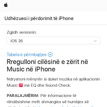
Apple
Udhëzuesi i përdorimit të iPhone
Zgjidh versionin:
Tabela e përmbajtjes
Rregulloni cilësinë e zërit në
Music në iPhone
Ndryshoni mënyrën si duket muzika në aplikacionin
Music
me EQ dhe Sound Check.
PARALAJMËRIM:
Për informacione të
rëndësishme rreth shmangies së humbjes së