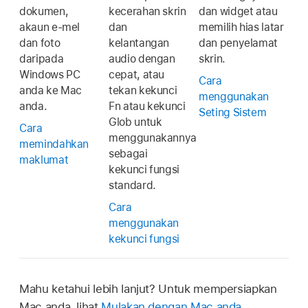
dokumen,
kecerahan skrin
dan widget atau
akaun e-mel
dan
memilih hias latar
dan foto
kelantangan
dan penyelamat
daripada
audio dengan
skrin.
Windows PC
cepat, atau
Cara
anda ke Mac
tekan kekunci
menggunakan
anda.
Fn atau kekunci
Seting Sistem
Glob untuk
Cara
menggunakannya
memindahkan
sebagai
maklumat
kekunci fungsi
standard.
Cara
menggunakan
kekunci fungsi
Mahu ketahui lebih lanjut? Untuk mempersiapkan
Mac anda, lihat
Mulakan dengan Mac anda
.