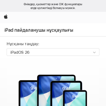
Өнімдер, қызметтер және ОЖ функциялары
елде қолжетімді болмауы мүмкін.
Apple
iPad пайдаланушы нұсқаулығы
Нұсқаны таңдау: