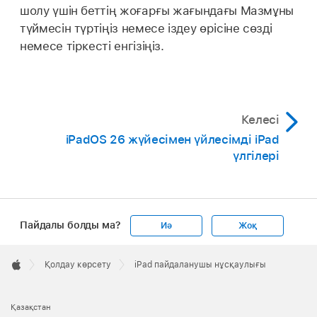
шолу үшін беттің жоғарғы жағындағы Мазмұны
түймесін түртіңіз немесе іздеу өрісіне сөзді
немесе тіркесті енгізіңіз.
Келесі
iPadOS 26 жүйесімен үйлесімді iPad
үлгілері
Пайдалы болды ма?
Иә
Жоқ
Apple
Footer

Қолдау көрсету
iPad пайдаланушы нұсқаулығы
Apple
Қазақстан