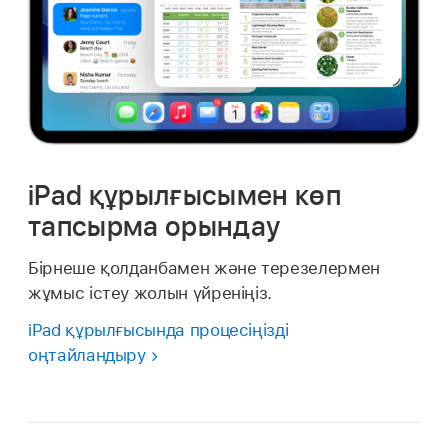
iPad құрылғысымен көп
тапсырма орындау
Бірнеше қолданбамен және терезелермен
жұмыс істеу жолын үйреніңіз.
iPad құрылғысында процесіңізді
оңтайландыру