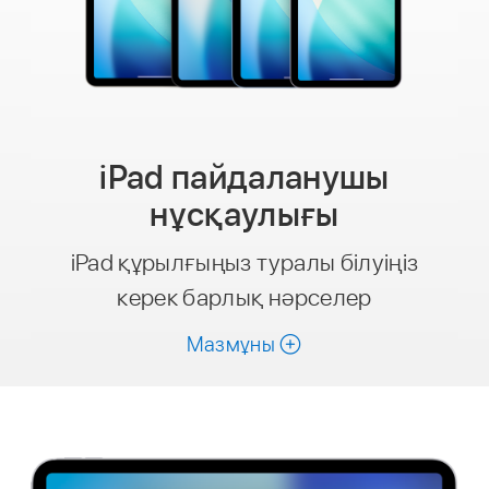
iPad пайдаланушы
нұсқаулығы
iPad құрылғыңыз туралы білуіңіз
керек барлық нәрселер
Мазмұны