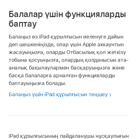
Балалар үшін функцияларды
баптау
Балаңыз өз iPad құрылғысын иеленуге дайын
деп шешкеніңізде, олар үшін Apple аккаунтын
жасауыңызға, оларды Отбасылық қол жеткізу
тобына қосуыңызға, олардың қолданысын ата-
аналық бақылаулармен басқаруыңызға және
басқа балаларға арналған функцияларды
баптауыңызға болады.
Балаңыз үшін iPad құрылғысын теңшеу
iPad құрылғысының пайдаланушы нұсқаулығын