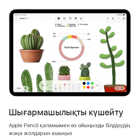
Шығармашылықты күшейту
Apple Pencil қаламымен өз ойыңызды білдірудің
жаңа жолдарын ашыңыз