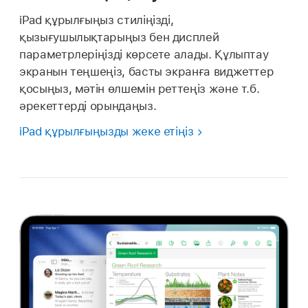
iPad құрылғыңыз стиліңізді,
қызығушылықтарыңыз бен дисплей
параметрлеріңізді көрсете алады. Құлыптау
экранын теңшеңіз, басты экранға виджеттер
қосыңыз, мәтін өлшемін реттеңіз және т.б.
әрекеттерді орындаңыз.
iPad құрылғыңызды жеке етіңіз