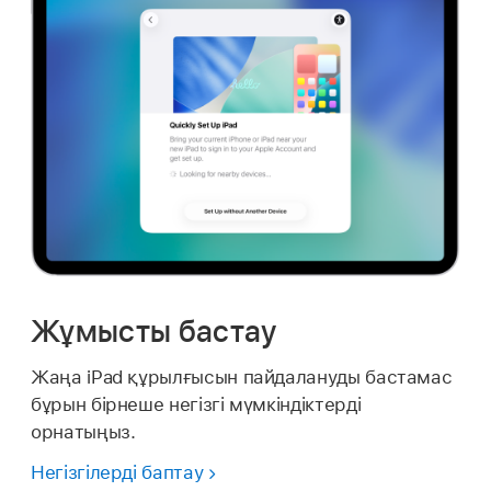
Жұмысты бастау
Жаңа iPad құрылғысын пайдалануды бастамас
бұрын бірнеше негізгі мүмкіндіктерді
орнатыңыз.
Негізгілерді баптау