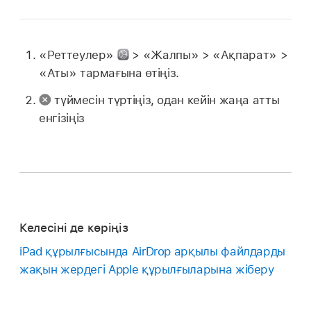
«Реттеулер»
> «Жалпы» > «Ақпарат» >
«Аты» тармағына өтіңіз.
түймесін түртіңіз, одан кейін жаңа атты
енгізіңіз
Келесіні де көріңіз
iPad құрылғысында AirDrop арқылы файлдарды
жақын жердегі Apple құрылғыларына жіберу