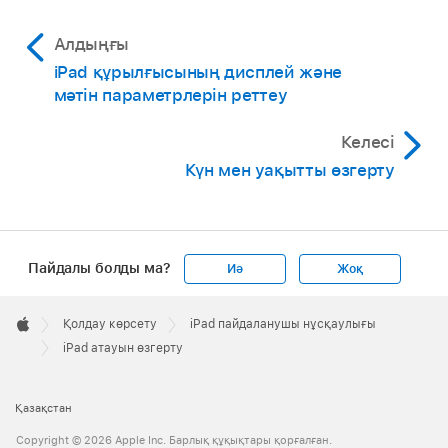
Алдыңғы
iPad құрылғысының дисплей және
мәтін параметрлерін реттеу
Келесі
Күн мен уақытты өзгерту
Пайдалы болды ма?
Иә
Жоқ
Apple
Footer

Қолдау көрсету
iPad пайдаланушы нұсқаулығы
Apple
iPad атауын өзгерту
Қазақстан
Copyright © 2026 Apple Inc. Барлық құқықтары қорғалған.