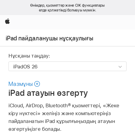
Өнімдер, қызметтер және ОЖ функциялары
елде қолжетімді болмауы мүмкін.
Apple
iPad пайдаланушы нұсқаулығы
Нұсқаны таңдау:
Мазмұны
iPad атауын өзгерту
iCloud, AirDrop, Bluetooth® қызметтері, «Жеке
кіру нүктесі» желіңіз және компьютеріңіз
пайдаланатын iPad құрылғыңыздың атауын
өзгертуіңізге болады.