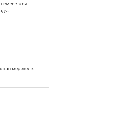
а немесе жоя
ады.
лған мерекелік