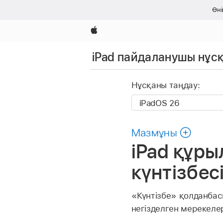
Өн
Apple
iPad пайдаланушы нұс
Нұсқаны таңдау:
Мазмұны
iPad құр
күнтізбес
«Күнтізбе» қолданбас
негізделген мерекелер