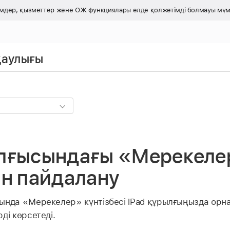
імдер, қызметтер және ОЖ функциялары
елде қолжетімді болмауы мүм
қаулығы
ылғысындағы «Мерекеле
ін пайдалану
ында «Мерекелер» күнтізбесі iPad құрылғыңызда орн
ді көрсетеді.