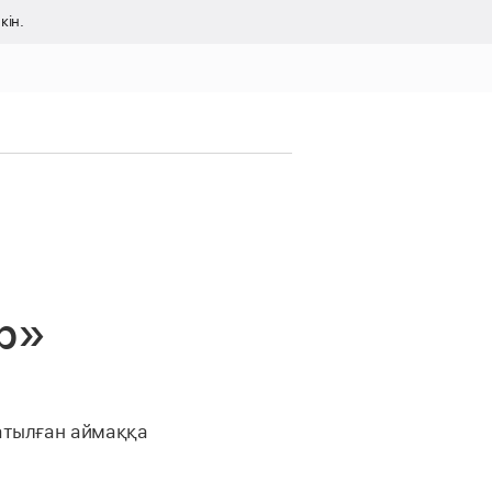
кін.
р»
атылған аймаққа