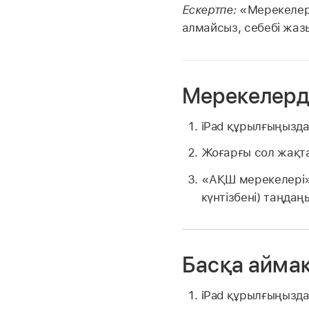
Ескертпе:
«Мерекелер»
алмайсыз, себебі жазы
Мерекелерд
iPad құрылғыңызд
Жоғарғы сол жақт
«АҚШ мерекелері» 
күнтізбені) таңда
Басқа аймақ
iPad құрылғыңызд