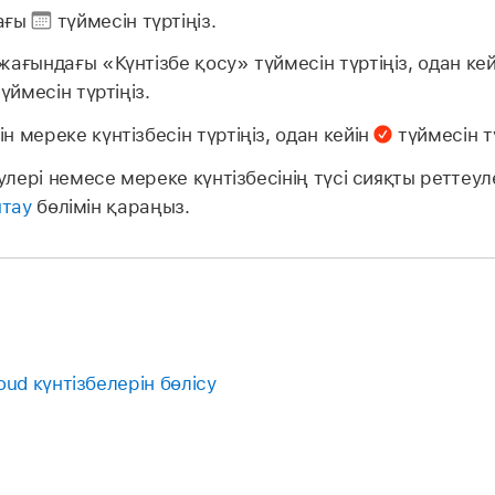
ағы
түймесін түртіңіз.
жағындағы «Күнтізбе қосу» түймесін түртіңіз, одан к
үймесін түртіңіз.
 мереке күнтізбесін түртіңіз, одан кейін
түймесін тү
ері немесе мереке күнтізбесінің түсі сияқты реттеуле
птау
бөлімін қараңыз.
oud күнтізбелерін бөлісу