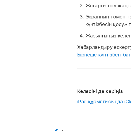
Жоғарғы сол жақт
Экранның төменгі 
күнтізбесін қосу» т
Жазылғыңыз келетін
Хабарландыру ескертул
Бірнеше күнтізбені ба
Келесіні де көріңіз
iPad құрылғысында iCl