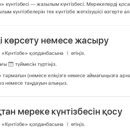
 күнтізбесі — жазылым күнтізбесі. Мерекелерді қос
лым күнтізбелерін тек күнтізбе жеткізушісі өзгерте ал
і көрсету немесе жасыру
а «Күнтізбе» қолданбасына
өтіңіз.
ағы
түймесін түртіңіз.
тармағын (немесе еліңізге немесе аймағыңызға арна
ңыз немесе таңдауын алыңыз.
тан мереке күнтізбесін қосу
а «Күнтізбе» қолданбасына
өтіңіз.