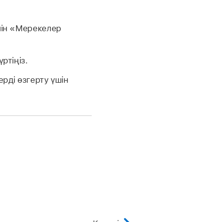
ейін «Мерекелер
ртіңіз.
рді өзгерту үшін