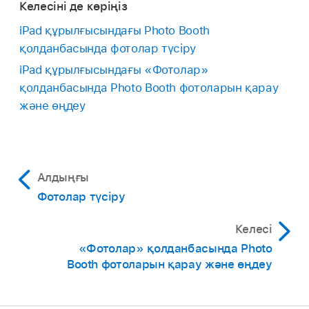
Келесіні де көріңіз
iPad құрылғысындағы Photo Booth
қолданбасында фотолар түсіру
iPad құрылғысындағы «Фотолар»
қолданбасында Photo Booth фотоларын қарау
және өңдеу
Алдыңғы
Фотолар түсіру
Келесі
«Фотолар» қолданбасында Photo
Booth фотоларын қарау және өңдеу