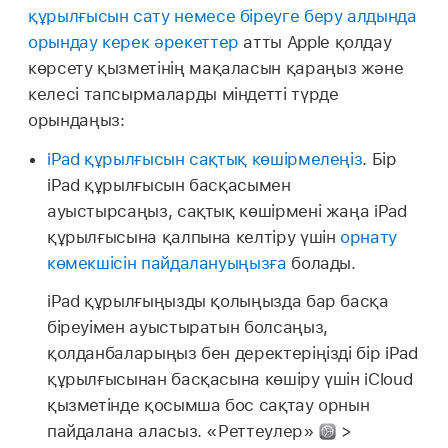
құрылғысын сату немесе біреуге беру алдында
орындау керек әрекеттер
атты Apple қолдау
көрсету қызметінің мақаласын қараңыз және
келесі тапсырмаларды міндетті түрде
орындаңыз:
iPad құрылғысын сақтық көшірмелеңіз
. Бір
iPad құрылғысын басқасымен
ауыстырсаңыз, сақтық көшірмені жаңа iPad
құрылғысына қалпына келтіру үшін
орнату
көмекшісін пайдалануыңызға
болады.
iPad құрылғыңызды қолыңызда бар басқа
біреуімен ауыстыратын болсаңыз,
қолданбаларыңыз бен деректеріңізді бір iPad
құрылғысынан басқасына көшіру үшін iCloud
қызметінде қосымша бос сақтау орнын
пайдалана аласыз. «Реттеулер»
>