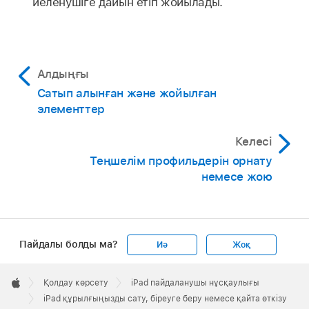
иеленушіге дайын етіп жойылады.
Алдыңғы
Сатып алынған және жойылған
элементтер
Келесі
Теңшелім профильдерін орнату
немесе жою
Пайдалы болды ма?
Иә
Жоқ
Apple
Footer

Қолдау көрсету
iPad пайдаланушы нұсқаулығы
Apple
iPad құрылғыңызды сату, біреуге беру немесе қайта өткізу