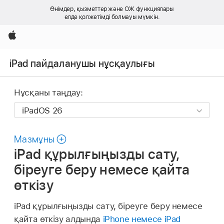
Өнімдер, қызметтер және ОЖ функциялары
елде қолжетімді болмауы мүмкін.
Apple
iPad пайдаланушы нұсқаулығы
Нұсқаны таңдау:
Мазмұны
iPad құрылғыңызды сату,
біреуге беру немесе қайта
өткізу
iPad құрылғыңызды сату, біреуге беру немесе
қайта өткізу алдында
iPhone немесе iPad