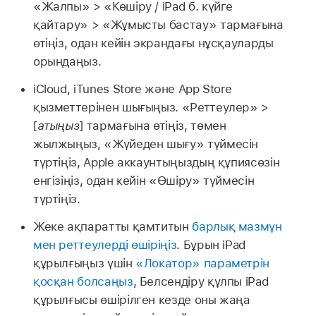
«Жалпы» > «Көшіру / iPad б. күйге
қайтару» > «Жұмысты бастау» тармағына
өтіңіз, одан кейін экрандағы нұсқауларды
орындаңыз.
iCloud, iTunes Store және App Store
қызметтерінен шығыңыз. «Реттеулер» >
[
атыңыз
] тармағына өтіңіз, төмен
жылжыңыз, «Жүйеден шығу» түймесін
түртіңіз, Apple аккаунтыңыздың құпиясөзін
енгізіңіз, одан кейін «Өшіру» түймесін
түртіңіз.
Жеке ақпаратты қамтитын
барлық мазмұн
мен реттеулерді өшіріңіз
. Бұрын iPad
құрылғыңыз үшін
«Локатор» параметрін
қосқан болсаңыз
, Белсендіру құлпы iPad
құрылғысы өшірілген кезде оны жаңа