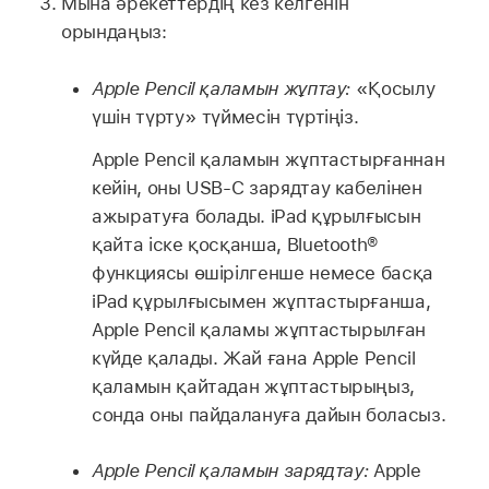
Мына әрекеттердің кез келгенін
орындаңыз:
Apple Pencil қаламын жұптау:
«Қосылу
үшін түрту» түймесін түртіңіз.
Apple Pencil қаламын жұптастырғаннан
кейін, оны USB-C зарядтау кабелінен
ажыратуға болады. iPad құрылғысын
қайта іске қосқанша, Bluetooth®
функциясы өшірілгенше немесе басқа
iPad құрылғысымен жұптастырғанша,
Apple Pencil қаламы жұптастырылған
күйде қалады. Жай ғана Apple Pencil
қаламын қайтадан жұптастырыңыз,
сонда оны пайдалануға дайын боласыз.
Apple Pencil қаламын зарядтау:
Apple