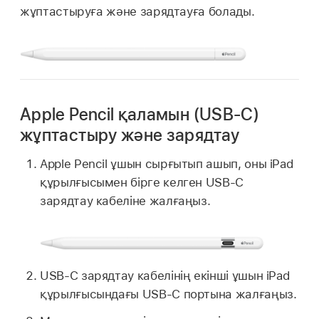
жұптастыруға және зарядтауға болады.
Apple Pencil қаламын (USB-C)
жұптастыру және зарядтау
Apple Pencil ұшын сырғытып ашып, оны iPad
құрылғысымен бірге келген USB-C
зарядтау кабеліне жалғаңыз.
USB-C зарядтау кабелінің екінші ұшын iPad
құрылғысындағы USB-C портына жалғаңыз.