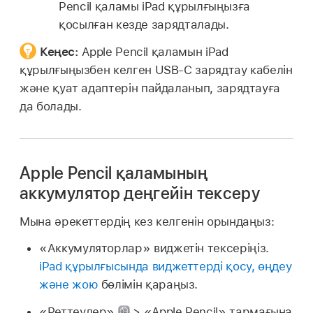
Pencil қаламы iPad құрылғыңызға
қосылған кезде зарядталады.
Кеңес:
Apple Pencil қаламын iPad
құрылғыңызбен келген USB-C зарядтау кабелін
және қуат адаптерін пайдаланып, зарядтауға
да болады.
Apple Pencil қаламының
аккумулятор деңгейін тексеру
Мына әрекеттердің кез келгенін орындаңыз:
«Аккумуляторлар» виджетін тексеріңіз.
iPad құрылғысында виджеттерді қосу, өңдеу
және жою
бөлімін қараңыз.
«Реттеулер»
> «Apple Pencil» тармағына