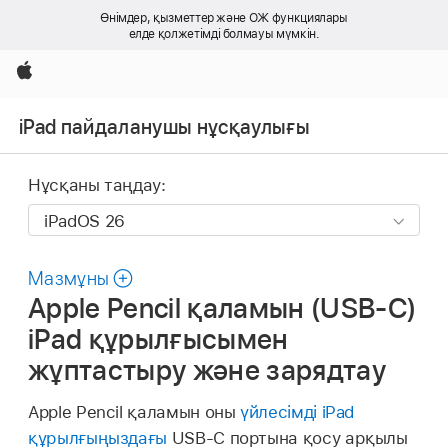
Өнімдер, қызметтер және ОЖ функциялары
елде қолжетімді болмауы мүмкін.
Apple
iPad пайдаланушы нұсқаулығы
Нұсқаны таңдау:
Мазмұны
Apple Pencil қаламын (USB-C)
iPad құрылғысымен
жұптастыру және зарядтау
Apple Pencil қаламын оны
үйлесімді iPad
құрылғыңыздағы
USB-C портына қосу арқылы