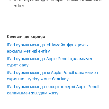
өтіңіз.
Келесіні де көріңіз
iPad құрылғысында «Шимай» функциясы
арқылы мәтінді енгізу
iPad құрылғысында Apple Pencil қаламымен
сурет салу
iPad құрылғысындағы Apple Pencil қаламымен
скриншот түсіру және белгілеу
iPad құрылғысында ескертпелерді Apple Pencil
қаламымен жылдам жазу