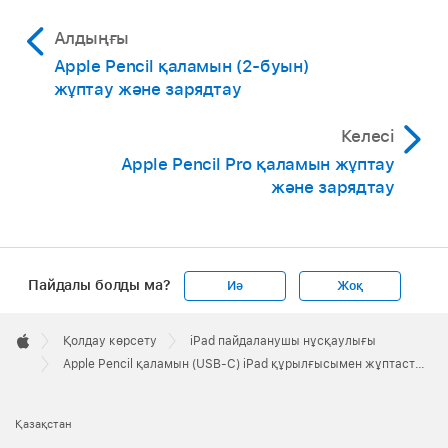
Алдыңғы
Apple Pencil қаламын (2-буын)
жұптау және зарядтау
Келесі
Apple Pencil Pro қаламын жұптау
және зарядтау
Пайдалы болды ма?
Иә
Жоқ
Apple
Footer

Қолдау көрсету
iPad пайдаланушы нұсқаулығы
Apple
Apple Pencil қаламын (USB-C) iPad құрылғысымен жұптастыру және зарядтау
Қазақстан