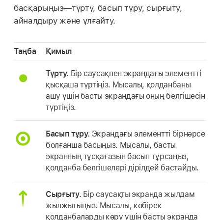
басқарыңыз—түрту, басып тұру, сырғыту,
айналдыру және ұлғайту.
Таңба
Қимыл
Түрту.
Бір саусақпен экрандағы элементті
қысқаша түртіңіз. Мысалы, қолданбаны
ашу үшін басты экрандағы оның белгішесін
түртіңіз.
Басып тұру.
Экрандағы элементті бірнәрсе
болғанша басыңыз. Мысалы, басты
экранның тұсқағазын басып тұрсаңыз,
қолданба белгішелері дірілдей бастайды.
Сырғыту.
Бір саусақты экранда жылдам
жылжытыңыз. Мысалы, көбірек
қолданбаларды көру үшін басты экранда