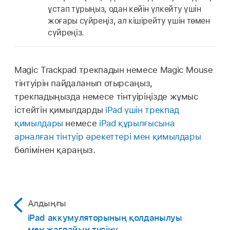
ұстап тұрыңыз, одан кейін үлкейту үшін
жоғары сүйреңіз, ал кішірейту үшін төмен
сүйреңіз.
Magic Trackpad трекпадын немесе Magic Mouse
тінтуірін пайдаланып отырсаңыз,
трекпадыңызда немесе тінтуіріңізде жұмыс
істейтін қимылдарды
iPad үшін трекпад
қимылдары
немесе
iPad құрылғысына
арналған тінтуір әрекеттері мен қимылдары
бөлімінен қараңыз.
Алдыңғы
iPad аккумуляторының қолданылуы
мен жағдайын түсіну