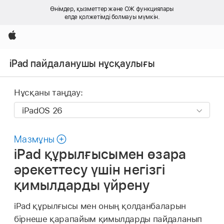
Өнімдер, қызметтер және ОЖ функциялары
елде қолжетімді болмауы мүмкін.
Apple
iPad пайдаланушы нұсқаулығы
Нұсқаны таңдау:
Мазмұны
iPad құрылғысымен өзара
әрекеттесу үшін негізгі
қимылдарды үйрену
iPad құрылғысы мен оның қолданбаларын
бірнеше қарапайым қимылдарды пайдаланып