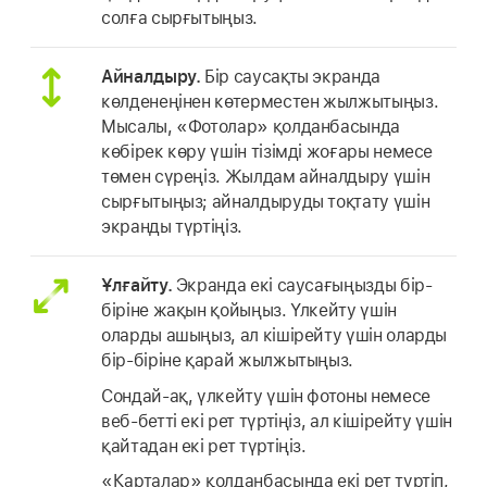
солға сырғытыңыз.
Айналдыру.
Бір саусақты экранда
көлденеңінен көтерместен жылжытыңыз.
Мысалы, «Фотолар» қолданбасында
көбірек көру үшін тізімді жоғары немесе
төмен сүреңіз. Жылдам айналдыру үшін
сырғытыңыз; айналдыруды тоқтату үшін
экранды түртіңіз.
Ұлғайту.
Экранда екі саусағыңызды бір-
біріне жақын қойыңыз. Үлкейту үшін
оларды ашыңыз, ал кішірейту үшін оларды
бір-біріне қарай жылжытыңыз.
Сондай-ақ, үлкейту үшін фотоны немесе
веб-бетті екі рет түртіңіз, ал кішірейту үшін
қайтадан екі рет түртіңіз.
«Карталар» қолданбасында екі рет түртіп,