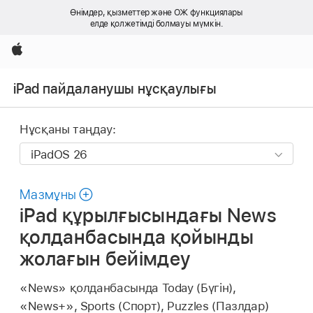
Өнімдер, қызметтер және ОЖ функциялары
елде қолжетімді болмауы мүмкін.
Apple
iPad пайдаланушы нұсқаулығы
Нұсқаны таңдау:
Мазмұны
iPad құрылғысындағы News
қолданбасында қойынды
жолағын бейімдеу
«News» қолданбасында Today (Бүгін),
«News+», Sports (Спорт), Puzzles (Пазлдар)