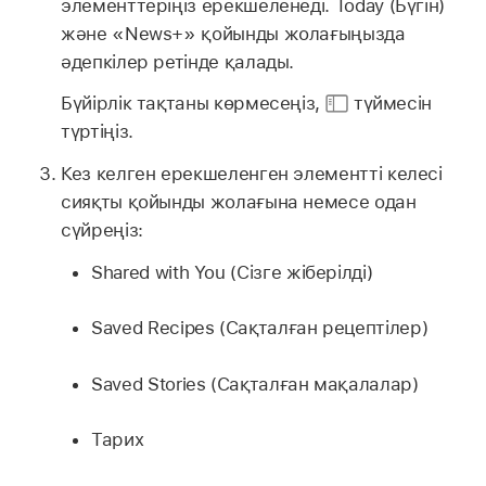
элементтеріңіз ерекшеленеді. Today (Бүгін)
және «News+» қойынды жолағыңызда
әдепкілер ретінде қалады.
Бүйірлік тақтаны көрмесеңіз,
түймесін
түртіңіз.
Кез келген ерекшеленген элементті келесі
сияқты қойынды жолағына немесе одан
сүйреңіз:
Shared with You (Сізге жіберілді)
Saved Recipes (Сақталған рецептілер)
Saved Stories (Сақталған мақалалар)
Тарих