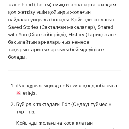
және Food (Тағам) сияқты арналарға жылдам
қол жеткізу үшін қойынды жолағын
пайдалануыңызға болады. Қойынды жолағын
Saved Stories (Сақталған мақалалар), Shared
with You (Сізге жіберілді), History (Тарих) және
бақылайтын арналарыңыз немесе
тақырыптарыңыз арқылы бейімдеуіңізге
болады.
iPad құрылғыңызда «News» қолданбасына
өтіңіз.
Бүйірлік тақтадағы Edit (Өңдеу) түймесін
түртіңіз.
Қойынды жолағына қоса алатын