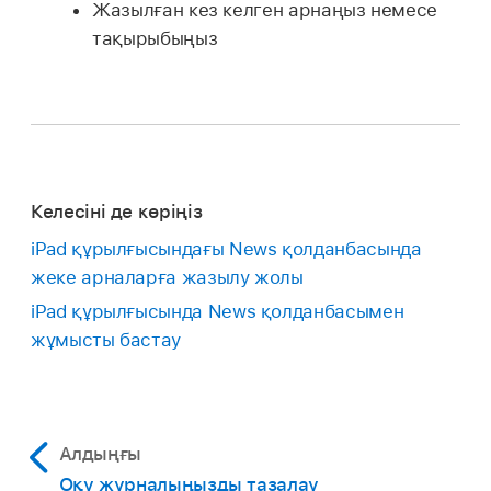
Жазылған кез келген арнаңыз немесе
тақырыбыңыз
Келесіні де көріңіз
iPad құрылғысындағы News қолданбасында
жеке арналарға жазылу жолы
iPad құрылғысында News қолданбасымен
жұмысты бастау
Алдыңғы
Оқу журналыңызды тазалау