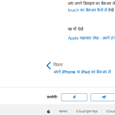
आप अपने डिवाइस का बैकअप लेन
touch का बैकअप कैसे लें
देखें
यह भी देखें
Apple सहायता लेख : अपने iP
पिछला
अपने iPhone या iPad का बैकअप लें
उपयोगी?
हाँ
नहीं
Apple
Footer

सहायता
iCloud यूज़र गाइड
iCloud 