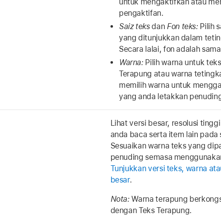
untuk mengaktifkan atau me
pengaktifan.
Saiz teks
dan
Fon teks:
Pilih 
yang ditunjukkan dalam teti
Secara lalai, fon adalah sama
Warna:
Pilih warna untuk tek
Terapung atau warna tetingk
memilih warna untuk menggar
yang anda letakkan penuding
Lihat versi besar, resolusi ting
anda baca serta item lain pada s
Sesuaikan warna teks yang dip
penuding semasa menggunakan
Tunjukkan versi teks, warna at
besar
.
Nota:
Warna terapung berkongs
dengan Teks Terapung.