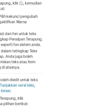
apung, klik
,
kemudian
ut:
ilih kekunci pengubah
gaktifkan Warna
saiz dan fon untuk teks
ngkap Penaipan Terapung.
 seperti fon sistem anda.
s dalam tetingkap Teks
ap. Anda juga boleh
iskan teks atau item
 di atasnya.
boleh diedit untuk teks
Tunjukkan versi teks,
 besar
.
erapung, klik
pilihan berikut: