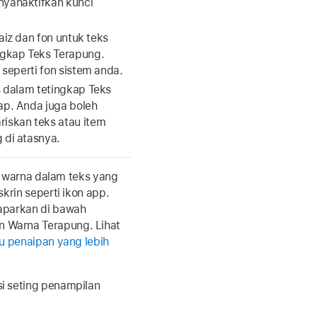
nyahaktifkan kunci
saiz dan fon untuk teks
ngkap Teks Terapung.
 seperti fon sistem anda.
s dalam tetingkap Teks
ap. Anda juga boleh
iskan teks atau item
 di atasnya.
gi warna dalam teks yang
krin seperti ikon app.
aparkan di bawah
 Warna Terapung. Lihat
au penaipan yang lebih
i seting penampilan