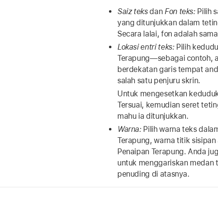
Saiz teks
dan
Fon teks:
Pilih 
yang ditunjukkan dalam teti
Secara lalai, fon adalah sama
Lokasi entri teks:
Pilih kedud
Terapung—sebagai contoh, 
berdekatan garis tempat an
salah satu penjuru skrin.
Untuk mengesetkan kedudukan
Tersuai, kemudian seret tet
mahu ia ditunjukkan.
Warna:
Pilih warna teks dala
Terapung, warna titik sisipa
Penaipan Terapung. Anda jug
untuk menggariskan medan t
penuding di atasnya.