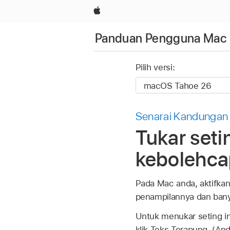
Apple
Panduan Pengguna Mac
Pilih versi:
Senarai Kandungan
Tukar seti
kebolehca
Pada Mac anda, aktifka
penampilannya dan banya
Untuk menukar seting i
klik Teks Terapung. (An