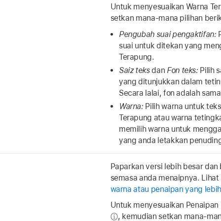
Untuk menyesuaikan Warna Ter
setkan mana-mana pilihan berik
Pengubah suai pengaktifan:
P
suai untuk ditekan yang men
Terapung.
Saiz teks
dan
Fon teks:
Pilih 
yang ditunjukkan dalam teti
Secara lalai, fon adalah sama
Warna:
Pilih warna untuk tek
Terapung atau warna tetingk
memilih warna untuk menggar
yang anda letakkan penuding
Paparkan versi lebih besar dan 
semasa anda menaipnya. Lihat
warna atau penaipan yang lebih
Untuk menyesuaikan Penaipan T
,
kemudian setkan mana-mana 