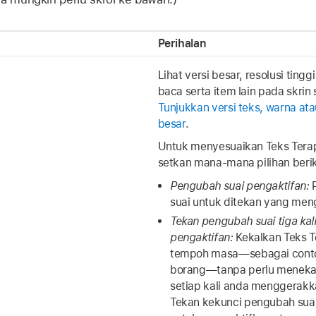
Perihalan
Lihat versi besar, resolusi ting
baca serta item lain pada skrin 
Tunjukkan versi teks, warna at
besar
.
Untuk menyesuaikan Teks Terap
setkan mana-mana pilihan berik
Pengubah suai pengaktifan:
P
suai untuk ditekan yang men
Tekan pengubah suai tiga kal
pengaktifan:
Kekalkan Teks T
tempoh masa—sebagai conto
borang—tanpa perlu meneka
setiap kali anda menggerakk
Tekan kekunci pengubah suai