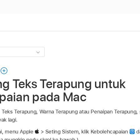
ng Teks Terapung untuk
paian pada Mac
n Teks Terapung, Warna Terapung atau Penaipan Terapung,
k lagi.
ni, menu Apple
> Seting Sistem, klik Kebolehcapaian
da
da mungkin perlu skrol ke bawah.)