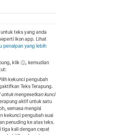
gi untuk teks yang anda
seperti ikon app. Lihat
au penaipan yang lebih
ung, klik
,
kemudian
ut:
ilih kekunci pengubah
gaktifkan Teks Terapung.
i untuk mengesetkan kunci
erapung aktif untuk satu
h, semasa mengisi
n kekunci pengubah suai
an penuding ke atas teks.
 tiga kali dengan cepat