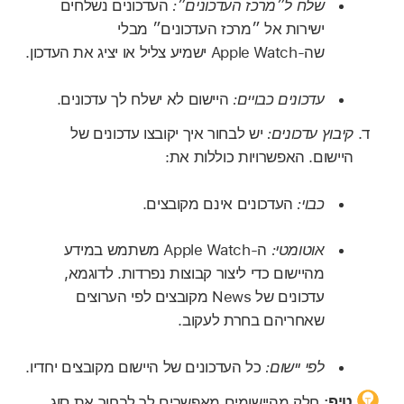
שלח ל״מרכז העדכונים״:
העדכונים נשלחים
ישירות אל ״מרכז העדכונים״ מבלי
שה‑Apple Watch ישמיע צליל או יציג את העדכון.
עדכונים כבויים:
היישום לא ישלח לך עדכונים.
קיבוץ עדכונים:
יש לבחור איך יקובצו עדכונים של
היישום. האפשרויות כוללות את:
כבוי:
העדכונים אינם מקובצים.
אוטומטי:
ה‑Apple Watch משתמש במידע
מהיישום כדי ליצור קבוצות נפרדות. לדוגמא,
עדכונים של News מקובצים לפי הערוצים
שאחריהם בחרת לעקוב.
לפי יישום:
כל העדכונים של היישום מקובצים יחדיו.
טיפ:
חלק מהיישומים מאפשרים לך לבחור את סוג