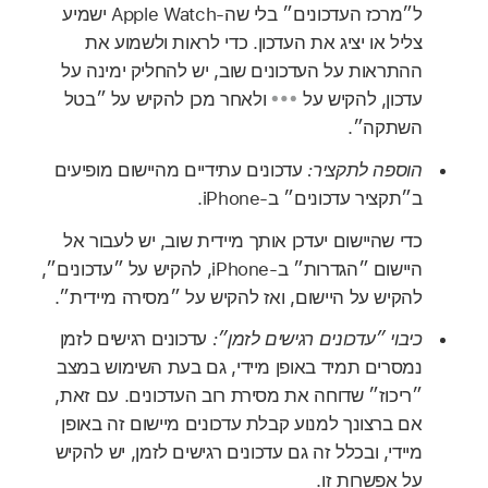
ל״מרכז העדכונים״ בלי שה‑Apple Watch ישמיע
צליל או יציג את העדכון. כדי לראות ולשמוע את
ההתראות על העדכונים שוב, יש להחליק ימינה על
עדכון, להקיש על
ולאחר מכן להקיש על ״בטל
השתקה״.
הוספה לתקציר:
עדכונים עתידיים מהיישום מופיעים
ב״תקציר עדכונים״ ב-iPhone‏.
כדי שהיישום יעדכן אותך מיידית שוב, יש לעבור אל
היישום ״הגדרות״ ב-iPhone, להקיש על ״עדכונים״,
להקיש על היישום, ואז להקיש על ״מסירה מיידית״.
כיבוי ״עדכונים רגישים לזמן״:
עדכונים רגישים לזמן
נמסרים תמיד באופן מיידי, גם בעת השימוש במצב
״ריכוז״ שדוחה את מסירת רוב העדכונים. עם זאת,
אם ברצונך למנוע קבלת עדכונים מיישום זה באופן
מיידי, ובכלל זה גם עדכונים רגישים לזמן, יש להקיש
על אפשרות זו.