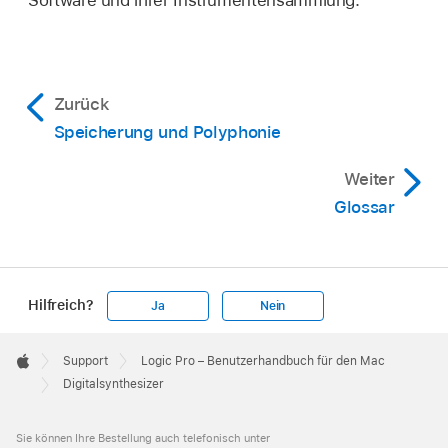
Software und ihrer Instrumentensammlung.
Zurück
Speicherung und Polyphonie
Weiter
Glossar
Hilfreich?
Ja
Nein
Apple
Footer

Support
Logic Pro – Benutzerhandbuch für den Mac
Apple
Digitalsynthesizer
Sie können Ihre Bestellung auch telefonisch unter