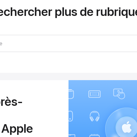
echercher plus de rubriqu
e
rès-
 Apple