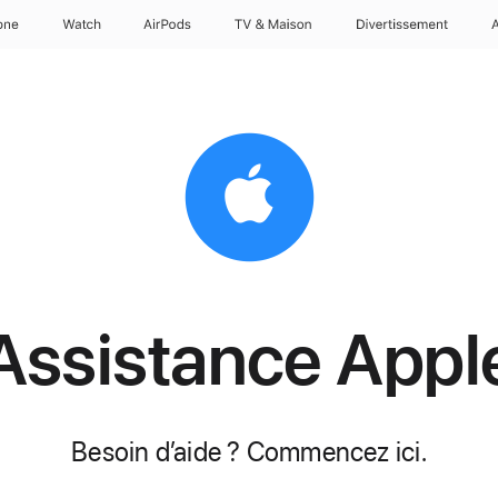
one
Watch
AirPods
TV & Maison
Divertissements
Assistance Appl
Besoin d’aide ? Commencez ici.