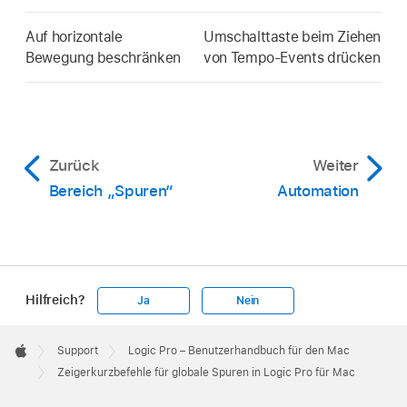
Auf horizontale
Umschalttaste beim Ziehen
Bewegung beschränken
von Tempo-Events drücken
Zurück
Weiter
Bereich „Spuren“
Automation
Hilfreich?
Ja
Nein
Apple
Footer

Support
Logic Pro – Benutzerhandbuch für den Mac
Apple
Zeigerkurzbefehle für globale Spuren in Logic Pro für Mac