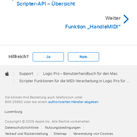
Scripter-API – Übersicht
Weiter
Funktion „HandleMIDI“
Hilfreich?
Ja
Nein
Apple
Footer

Support
Logic Pro – Benutzerhandbuch für den Mac
Apple
Scripter Funktionen für die MIDI-Verarbeitung in Logic Pro für Mac
Sie können Ihre Bestellung auch telefonisch unter
800 25662 oder bei einem
authorisierten Händler abgeben
.
Luxemburg
Copyright © 2026 Apple Inc. Alle Rechte vorbehalten.
Datenschutzrichtlinie
Nutzungsbedingungen
Verkauf und Rückerstattung
Sitemap
Verwendung von Cookies