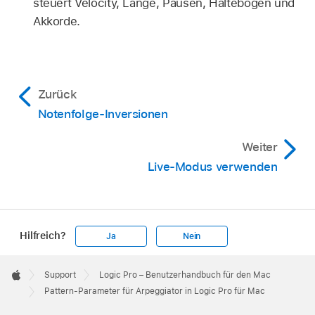
steuert Velocity, Länge, Pausen, Haltebögen und
Akkorde.
Zurück
Notenfolge-Inversionen
Weiter
Live-Modus verwenden
Hilfreich?
Ja
Nein
Apple
Footer

Support
Logic Pro – Benutzerhandbuch für den Mac
Apple
Pattern-Parameter für Arpeggiator in Logic Pro für Mac