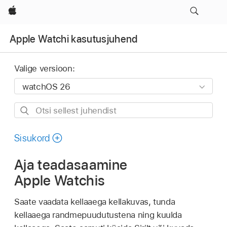
Apple
Apple Watchi kasutusjuhend
Valige versioon:
Otsi
sellest
juhendist
Sisukord
Aja teadasaamine
Apple Watchis
Saate vaadata kellaaega kellakuvas, tunda
kellaaega randmepuudutustena ning kuulda