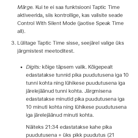
Märge.
Kui te ei saa funktsiooni Taptic Time
aktiveerida, siis kontrollige, kas valisite seade
Control With Silent Mode (jaotise Speak Time
all).
Lülitage Taptic Time sisse, seejärel valige üks
järgmistest meetoditest.
Digits:
kõige täpsem valik. Kõigepealt
edastatakse tunnid pika puudutusena iga 10
tunni kohta ning lühikese puudutusena iga
järelejäänud tunni kohta. Järgmisena
edastatakse minutid pika puudutusena iga
10 minuti kohta ning lühikese puudutusena
iga järelejäänud minuti kohta.
Näiteks 21:34 edastatakse kahe pika
puudutusena + üks pikk puudutus (21