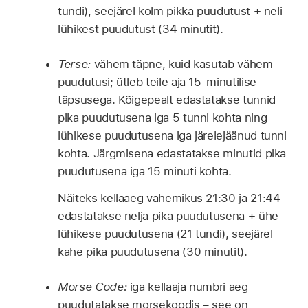
tundi), seejärel kolm pikka puudutust + neli
lühikest puudutust (34 minutit).
Terse:
vähem täpne, kuid kasutab vähem
puudutusi; ütleb teile aja 15-minutilise
täpsusega. Kõigepealt edastatakse tunnid
pika puudutusena iga 5 tunni kohta ning
lühikese puudutusena iga järelejäänud tunni
kohta. Järgmisena edastatakse minutid pika
puudutusena iga 15 minuti kohta.
Näiteks kellaaeg vahemikus 21:30 ja 21:44
edastatakse nelja pika puudutusena + ühe
lühikese puudutusena (21 tundi), seejärel
kahe pika puudutusena (30 minutit).
Morse Code:
iga kellaaja numbri aeg
puudutatakse morsekoodis – see on