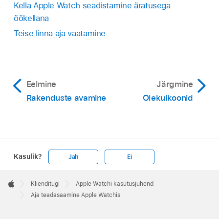
Kella Apple Watch seadistamine äratusega
öökellana
Teise linna aja vaatamine
Eelmine
Järgmine
Rakenduste avamine
Olekuikoonid
Kasulik?
Jah
Ei
Apple
Footer

Klienditugi
Apple Watchi kasutusjuhend
Apple
Aja teadasaamine Apple Watchis