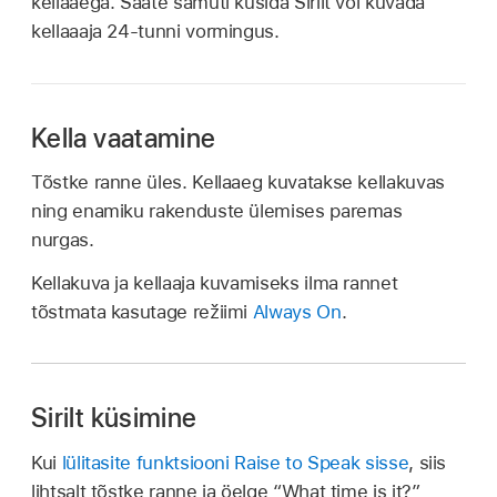
kellaaega. Saate samuti küsida Sirilt või kuvada
kellaaaja 24-tunni vormingus.
Kella vaatamine
Tõstke ranne üles. Kellaaeg kuvatakse kellakuvas
ning enamiku rakenduste ülemises paremas
nurgas.
Kellakuva ja kellaaja kuvamiseks ilma rannet
tõstmata kasutage režiimi
Always On
.
Sirilt küsimine
Kui
lülitasite funktsiooni Raise to Speak sisse
, siis
lihtsalt tõstke ranne ja öelge
“What time is it?”