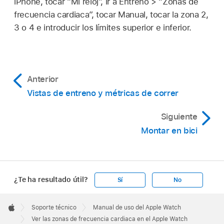
iPhone, tocar “Mi reloj”, ir a Entreno > “Zonas de
frecuencia cardiaca”, tocar Manual, tocar la zona 2,
3 o 4 e introducir los límites superior e inferior.
Anterior
Vistas de entreno y métricas de correr
Siguiente
Montar en bici
¿Te ha resultado útil?
Sí
No
Apple
Footer

Soporte técnico
Manual de uso del Apple Watch
Apple
Ver las zonas de frecuencia cardiaca en el Apple Watch