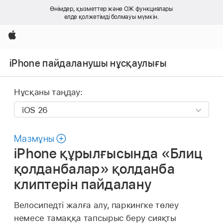
Өнімдер, қызметтер және ОЖ функциялары
елде қолжетімді болмауы мүмкін.
Apple
iPhone пайдаланушы нұсқаулығы
Нұсқаны таңдау:
Мазмұны
iPhone құрылғысында «Блиц
қолданбалар» қолданба
клиптерін пайдалану
Велосипедті жалға алу, паркингке төлеу
немесе тамаққа тапсырыс беру сияқты