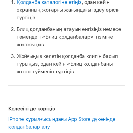
Қолданба каталогіне өтіңіз
, одан кейін
экранның жоғарғы жағындағы іздеу өрісін
түртіңіз.
Блиц қолданбаның атауын енгізіңіз немесе
төмендегі «Блиц қолданбалар» тізіміне
жылжыңыз.
Жойғыңыз келетін қолданба клипін басып
тұрыңыз, одан кейін «Блиц қолданбаны
жою» түймесін түртіңіз.
Келесіні де көріңіз
iPhone құрылғысындағы App Store дүкенінде
қолданбалар алу