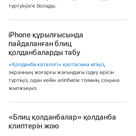
түртуіңізге болады.
iPhone құрылғысында
пайдаланған блиц
қолданбаларды табу
«Қолданба каталогі» қалтасына өтіңіз
,
экранның жоғарғы жағындағы іздеу өрісін
түртіңіз, одан кейін әліпбилік тізімнің соңына
жылжыңыз.
«Блиц қолданбалар» қолданба
клиптерін жою