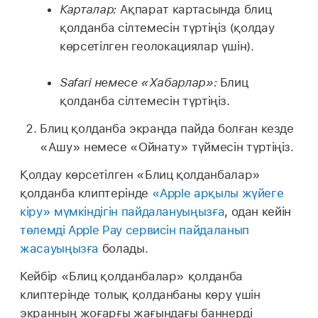
Карталар:
Ақпарат картасында блиц
қолданба сілтемесін түртіңіз (қолдау
көрсетілген геолокациялар үшін).
Safari немесе «Хабарлар»:
Блиц
қолданба сілтемесін түртіңіз.
Блиц қолданба экранда пайда болған кезде
«Ашу» немесе «Ойнату» түймесін түртіңіз.
Қолдау көрсетілген «Блиц қолданбалар»
қолданба клиптерінде
«Apple арқылы жүйеге
кіру» мүмкіндігін пайдалануыңызға
, одан кейін
төлемді Apple Pay сервисін пайдаланып
жасауыңызға
болады.
Кейбір «Блиц қолданбалар» қолданба
клиптерінде толық қолданбаны көру үшін
экранның жоғарғы жағындағы баннерді