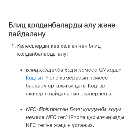
Блиц қолданбаларды алу және
пайдалану
Келесілердің кез келгенінен блиц
қолданбаларды алу:
Блиц қолданба коды немесе QR коды:
Кодты
iPhone камерасын немесе
басқару орталығындағы Кодтар
сканерін пайдаланып сканерлеңіз.
NFC-біріктірілген Блиц қолданба коды
немесе NFC тегі:
iPhone құрылғыңызды
NFC тегіне жақын ұстаңыз.