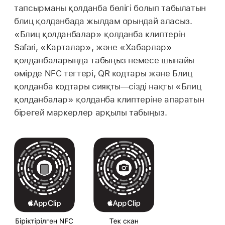
тапсырманы қолданба бөлігі болып табылатын
блиц қолданбада жылдам орындай аласыз.
«Блиц қолданбалар» қолданба клиптерін
Safari, «Карталар», және «Хабарлар»
қолданбаларында табыңыз немесе шынайы
өмірде NFC тегтері, QR кодтары және Блиц
қолданба кодтары сияқты—сізді нақты «Блиц
қолданбалар» қолданба клиптеріне апаратын
бірегей маркерлер арқылы табыңыз.