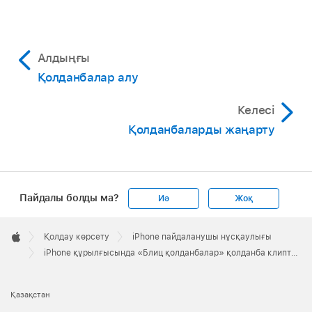
Алдыңғы
Қолданбалар алу
Келесі
Қолданбаларды жаңарту
Пайдалы болды ма?
Иә
Жоқ
Apple
Footer

Қолдау көрсету
iPhone пайдаланушы нұсқаулығы
Apple
iPhone құрылғысында «Блиц қолданбалар» қолданба клиптерін пайдалану
Қазақстан