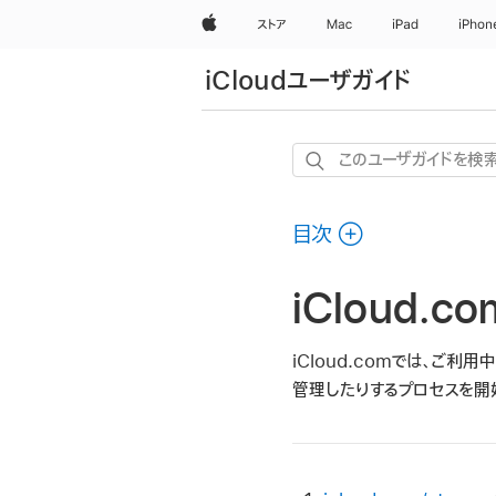
Apple
ストア
Mac
iPad
iPhon
iCloudユーザガイド
こ
の
ユ
目次
ー
ザ
iCloud.
ガ
イ
ド
iCloud.comでは、ご利
を
管理したりするプロセスを開
検
索