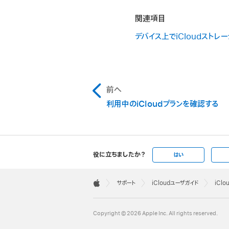
関連項目
デバイス上でiCloudストレ
前へ
利用中のiCloudプランを確認する
役に立ちましたか？
はい
Apple
Footer

サポート
iCloudユーザガイド
iCl
Apple
Copyright © 2026 Apple Inc. All rights reserved.