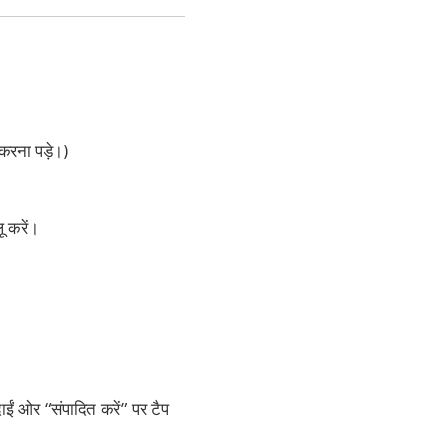
 करना पड़े।)
ू करें।
दाईं ओर “संपादित करें” पर टैप