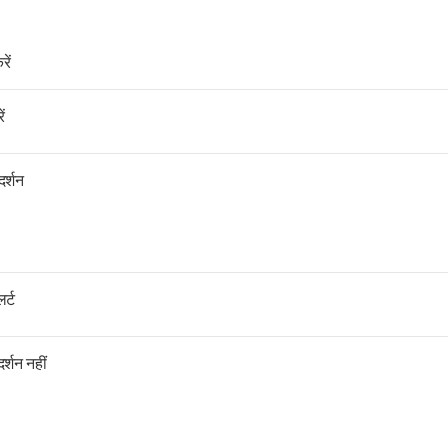
ें
ं
दर्शन
र्ट
दर्शन नहीं