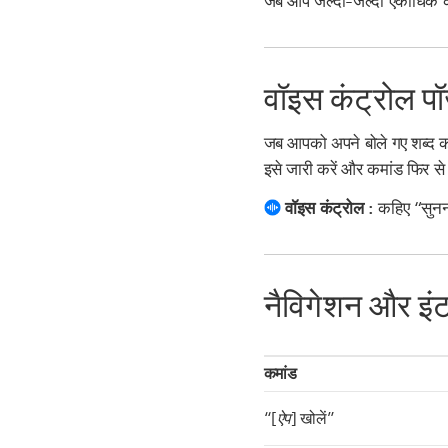
जब आप जल्दी-जल्दी एकाधिक कमां
वॉइस कंट्रोल पॉज
जब आपको अपने बोले गए शब्द कमां
इसे जारी करें और कमांड फिर से 
वॉइस कंट्रोल :
कहिए “सुनना
नैविगेशन और इंट
कमांड
“[
ऐप
] खोलें”