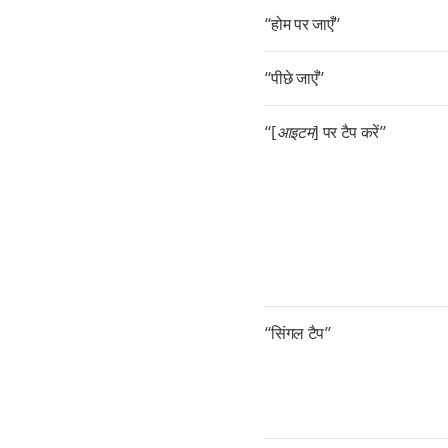
“होम पर जाएँ”
“पीछे जाएँ”
“[
आइटम
] पर टैप करें”
“सिंगल टैप”