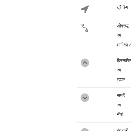
ट्रैकिंग
ओवरव्यू
या
मार्ग का 
विस्तारित
या
ऊपर
समेटें
या
नीचे
बंद करें