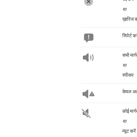
या
ख़ारिज कर
रिपोर्ट करे
सभी मार्ग
या
स्पीकर
केवल अल
कोई मार्ग
या
म्यूट करें