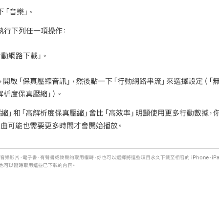
下「音樂」。
執行下列任一項操作：
動網路下載」。
，開啟「保真壓縮音訊」，然後點一下「行動網路串流」來選擇設定（「無」
解析度保真壓縮」）。
壓縮」和「高解析度保真壓縮」會比「高效率」明顯使用更多行動數據，
歌曲可能也需要更多時間才會開始播放。
、音樂影片、電子書、有聲書或鈴聲的取用權時，你也可以選擇將這些項目永久下載至相容的 iPhone、iPad、
也可以隨時取用這些已下載的內容。