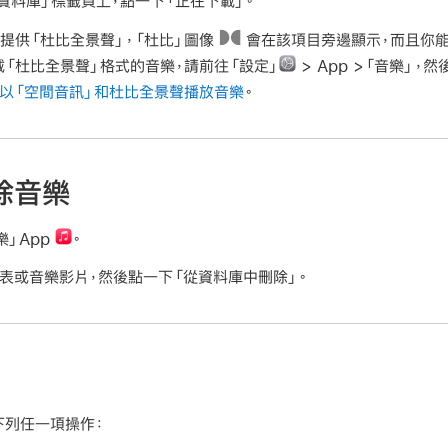
資料庫」標籤頁上，點一下「正在下載」。
提供「杜比全景聲」，「杜比」圖像
會在該項目旁邊顯示，而且你能
「杜比全景聲」格式的音樂，請前往「設定」
> App >「音樂」
e 上以「空間音訊」和杜比全景聲播放音樂
。
除音樂
樂」App
。
表或音樂影片，然後點一下「從資料庫中刪除」。
下列任一項操作：