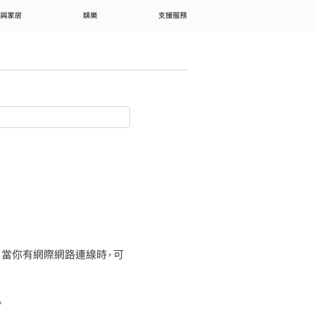
 與家居
娛樂
支援服務
庫。當你有網際網路連線時，可
。