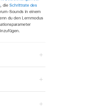
e
, die
Schrittrate des
 Drum-Sounds in einem
 Wenn du den Lernmodus
mationsparameter
hinzufügen.
rn-Region erstellen“.
rn-Zelle erstellen“.