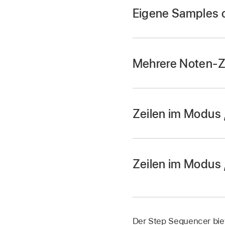
„Step Sequencer“.
Eigene Samples 
Lege im Browser von
Kit-Piece-Zeile 
Bereich über den Ze
Notenzeile hinz
aus:
Mehrere Noten-Z
Führe in Logic Pro e
Wähle eine f
Tippe auf der o
Untermenü a
Ordner, der die 
Zeilen im Modus 
Tippe neben den Pat
Hinzufügen eige
Wähle „Melod
„Noten“ und dann au
hinzufügen
.
Tonhöhen eing
Lege den Bereich für
Öffne Logic Pro 
Automationszeil
Zeilen im Modus 
hohe Note auswählst 
Informationen fi
Zeile aus einem
Lege im App-Fenster 
Lernmodus aktiv
Bildschirm „herausg
und bewege sie leich
Schalte nach dem Hin
Der Step Sequencer biet