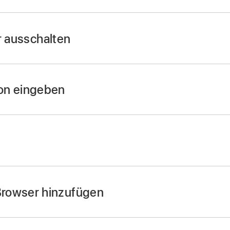
ern-Region und dann auf die Taste „Editoren“
in der Mitt
 Region im Step Sequencer im Bereich „Editoren“ anzuzeig
r ausschalten
uf die Taste „Schritt ein/aus“
in der Step Sequencer-Menü
itt im Raster, um ihn einzuschalten.
on eingeben
en aktiven Schritt kannst du diesen wieder ausschalten.
rowser hinzufügen
tern-Steuerungen in Logic Pro auf die Taste „Zeile hinzu
en des Monomodus auf die Taste „Monomodus“
in der Me
te aus: