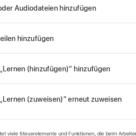
oder Audiodateien hinzufügen
 Logic Pro den Finger auf ein Kit-Piece oder Sample und z
hinzufügen:
Wähle „Kit-Elemente“ und wähle ein Kit-Eleme
ilen-Headern im Step Sequencer.
ufügen:
Wähle „Noten“ oder „Akkordstufen“ und führe einen
eilen hinzufügen
inen der folgenden Schritte aus:
ixierte Tonhöhe, Akkordstufe oder einen Drum-Sound für di
bersten Ebene des Browsers auf „Sample-Ordner“ und navi
us.
Samples enthält, die du hinzufügen möchtest. Weitere Inf
„Lernen (hinzufügen)“ hinzufügen
tern-Steuerungen in Logic Pro auf die Taste „Zeile hinzu
ner Samples zum Browser findest du unter
Eigene Sample
isch“, um eine Notenzeile hinzuzufügen, deren Schritte au
f „Bereich“.
estellt sind.
 die Notenzeilen fest, die du hinzufügen möchtest, indem 
und die App „Dateien“ mit „Apps als Fenster“ auf dem iPa
e hinzufügen:
Wähle „Automation“ und wähle einen Automat
„Lernen (zuweisen)“ erneut zuweisen
und dann auf „Erstellen“ tippst.
ndest du unter
„Apps als Fenster“ auf dem iPad aktivieren o
 der Untermenüs aus.
„Dateien“ den Finger auf die zu importierende Datei, bis s
ieren:
Wähle „Lernen (hinzufügen)“ oder „Lernen (zuweise
ehoben“ wird. Um mehrere Dateien auszuwählen, lege den F
t. Halte den Finger weiterhin auf der Datei, während du m
zufügen der Zeile die Schritte ein oder aus und bearbeite
et viele Steuerelemente und Funktionen, die beim Arbeite