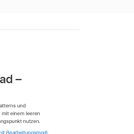
Pad –
atterns und
 mit einem leeren
gangspunkt nutzen.
mit Bearbeitungsmodi