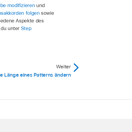
d.
inzufügen“
und dann
be modifizieren
und
nsakkorden folgen
sowie
 den Zeilen-Headern im
zufügen“
und dann auf
hiedene Aspekte des
ügen“ in Rot angezeigt.
 du unter
Step
en“ in Gelb angezeigt.
Weiter
e Länge eines Patterns ändern
o, einem