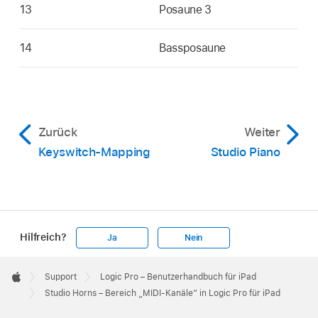
13
Posaune 3
14
Bassposaune
Zurück
Weiter
Keyswitch-Mapping
Studio Piano
Hilfreich?
Ja
Nein
Apple
Footer

Support
Logic Pro – Benutzerhandbuch für iPad
Apple
Studio Horns – Bereich „MIDI-Kanäle“ in Logic Pro für iPad