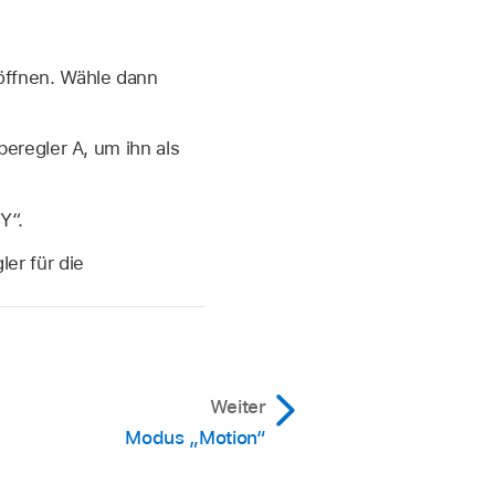
öffnen. Wähle dann
eregler A, um ihn als
Y“.
er für die
Weiter
Modus „Motion“