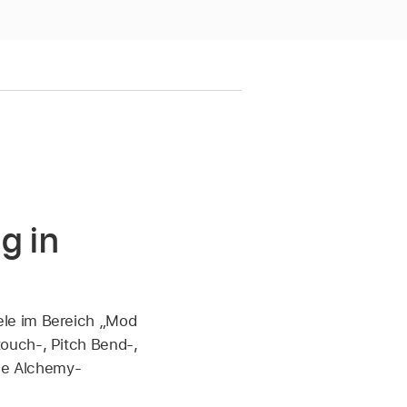
g in
ele im Bereich „Mod
ouch-, Pitch Bend-,
ple Alchemy-