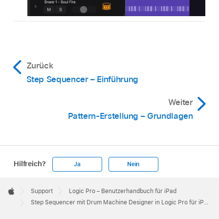
Zurück
Step Sequencer – Einführung
Weiter
Pattern-Erstellung – Grundlagen
Hilfreich?
Ja
Nein
Apple
Footer

Support
Logic Pro – Benutzerhandbuch für iPad
Apple
Step Sequencer mit Drum Machine Designer in Logic Pro für iPad verwenden