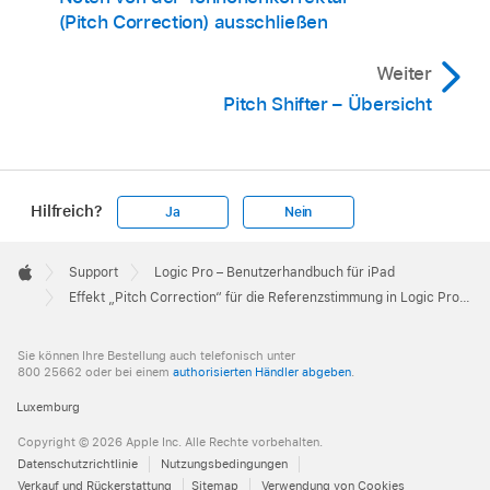
(Pitch Correction) ausschließen
Weiter
Pitch Shifter – Übersicht
Hilfreich?
Ja
Nein
Apple
Footer

Support
Logic Pro – Benutzerhandbuch für iPad
Apple
Effekt „Pitch Correction“ für die Referenzstimmung in Logic Pro für iPad verwenden
Sie können Ihre Bestellung auch telefonisch unter
800 25662 oder bei einem
authorisierten Händler abgeben
.
Luxemburg
Copyright © 2026 Apple Inc. Alle Rechte vorbehalten.
Datenschutzrichtlinie
Nutzungsbedingungen
Verkauf und Rückerstattung
Sitemap
Verwendung von Cookies