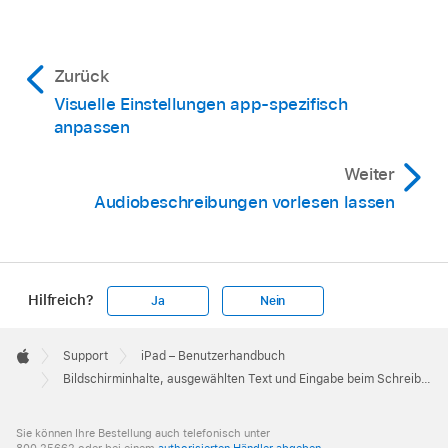
Zurück
Visuelle Einstellungen app-spezifisch
anpassen
Weiter
Audiobeschreibungen vorlesen lassen
Hilfreich?
Ja
Nein
Apple
Footer

Support
iPad – Benutzerhandbuch
Apple
Bildschirminhalte, ausgewählten Text und Eingabe beim Schreiben auf dem iPad vorlesen lassen
Sie können Ihre Bestellung auch telefonisch unter
800 25662 oder bei einem
authorisierten Händler abgeben
.