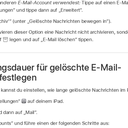
nderen E-Mail-Account verwendest:
Tippe auf einen E-Mai
ungen“ und tippe dann auf „Erweitert“.
chiv‘“ (unter „Gelöschte Nachrichten bewegen in“).
eren dieser Option eine Nachricht nicht archivieren, son
uf
legen und auf „E-Mail löschen“ tippen.
sdauer für gelöschte E-Mail-
festlegen
 kannst du einstellen, wie lange gelöschte Nachrichten im 
tellungen“
auf deinem iPad.
 dann auf „Mail“.
unts“ und führe einen der folgenden Schritte aus: