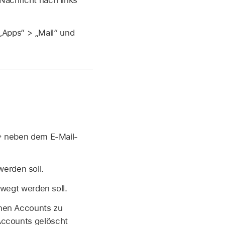
 Nachricht nach links
„Apps“ > „Mail“ und
neben dem E-Mail-
werden soll.
wegt werden soll.
inen Accounts zu
 Accounts gelöscht