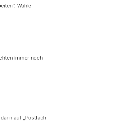
eiten“. Wähle
richten immer noch
 dann auf „Postfach-