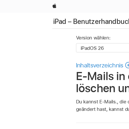
Apple
iPad – Benutzerhandbuc
Version wählen:
Inhaltsverzeichnis
E-Mails in
löschen un
Du kannst E-Mails., die
geändert hast, kannst d