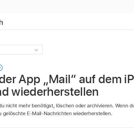
h
 der App „Mail“ auf dem i
d wiederherstellen
 du nicht mehr benötigst, löschen oder archivieren. Wenn 
u gelöschte E-Mail-Nachrichten wiederherstellen.