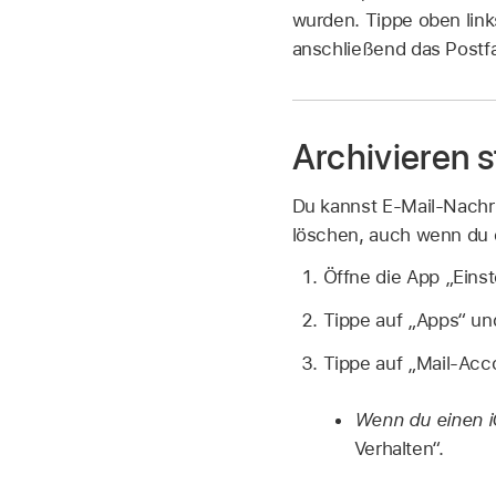
wurden. Tippe oben link
anschließend das Postfa
Archivieren s
Du kannst E-Mail-Nachri
löschen, auch wenn du d
Öffne die App „Eins
Tippe auf „Apps“ und
Tippe auf „Mail-Acco
Wenn du einen i
Verhalten“.