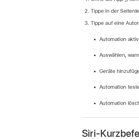
Tippe in der Seitenl
Tippe auf eine Autom
Automation aktiv
Auswählen, wann
Geräte hinzufüg
Automation test
Automation lösc
Siri-Kurzbef