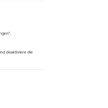
ngen“.
nd deaktiviere die