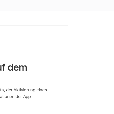
uf dem
s, der Aktivierung eines
mationen der App