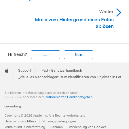
Weiter
Motiv vom Hintergrund eines Fotos
ablösen
Hilfreich?
Ja
Nein
Apple
Footer

Support
iPad – Benutzerhandbuch
Apple
„Visuelles Nachschlagen“ zum Identifizieren von Objekten in Fotos und Videos auf dem iPad verwenden
Sie können Ihre Bestellung auch telefonisch unter
800 25662 oder bei einem
authorisierten Händler abgeben
.
Luxemburg
Copyright © 2026 Apple Inc. Alle Rechte vorbehalten.
Datenschutzrichtlinie
Nutzungsbedingungen
Verkauf und Rückerstattung
Sitemap
Verwendung von Cookies