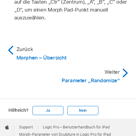
auf die Tasten „Ctr“ (Zentrum), „A“, „B“, „C“ oder
„D“, um einen Morph Pad-Punkt manuell
auszuwählen.
Zurück
Morphen – Übersicht
Weiter
Parameter „Randomize“
Hilfreich?
Ja
Nein
Apple
Footer

Support
Logic Pro – Benutzerhandbuch für iPad
Apple
Morph-Parameter von Sculpture in Logic Pro für iPad