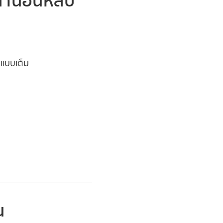
วลานอนหลับ
แบบเต็ม
น