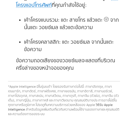
โครงแอปโทรศัพท์
ที่คุณกำลังใช้อยู่:
เค้าโครงแบบรวม:
แตะ สายโทร แล้วแตะ
จาก
นั้นแตะ วอยซ์เมล แล้วแตะข้อความ
เค้าโครงคลาสสิก:
แตะ วอยซ์เมล จากนั้นแตะ
ข้อความ
ข้อความถอดเสียงของวอยซ์เมลจะแสดงที่บริเวณ
ครึ่งล่างของหน้าจอของคุณ
*Apple Intelligence มีในรุ่นเบต้า โดยรองรับภาษาต่อไปนี้: ภาษาอังกฤษ, ภาษา
เดนมาร์ก, ภาษาดัตช์, ภาษาฝรั่งเศส, ภาษาเยอรมัน, ภาษาอิตาลี, ภาษานอร์เวย์,
ภาษาโปรตุเกส, ภาษาสเปน, ภาษาสวีเดน, ภาษาตุรกี, ภาษาจีน (ตัวย่อ), ภาษาจีน (ตัว
เต็ม), ภาษาญี่ปุ่น, ภาษาเกาหลี และภาษาเวียดนาม คุณสมบัติบางประการอาจไม่มีใน
ทุกภาษาหรือภูมิภาค โปรดดูที่บทความบริการช่วยเหลือของ Apple
วิธีรับ Apple
Intelligence
สำหรับข้อมูลเพิ่มเติมเกี่ยวกับความพร้อมใช้งานของภาษาและคุณสมบัติ
และความต้องการของระบบ