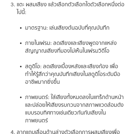
แตะ ผสมเสียง แล้วเลือกตัวเลือกใดตัวเลือกหนึ่งต่อ
ไปนี้:
มาตรฐาน:
เล่นเสียงต้นฉบับที่คุณบันทึก
ภายในเฟรม:
ลดเสียงและเสียงพูดจากแหล่ง
สัญญาณเสียงที่มองไม่เห็นในเฟรมวิดีโอ
สตูดิโอ:
ลดเสียงเบื้องหลังและเสียงก้อง เพื่อ
ทำให้รู้สึกว่าคุณบันทึกเสียงในสตูดิโอระดับมือ
อาชีพมากยิ่งขึ้น
ภาพยนตร์:
ใส่เสียงทั้งหมดลงในแทร็กด้านหน้า
และปล่อยให้เสียงรบกวนจากสภาพแวดล้อมดัง
แบบรอบทิศทางเช่นเดียวกันกับเสียงใน
ภาพยนตร์
ลากแถบเลื่อนด้านล่างตัวเลือกการผสมเสียงเพื่อ