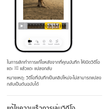
ในการเลิกทำการแก้ไขหลังจากที่คุณบันทึก ให้เปิดวิดีโอ
แตะ
แล้วแตะ แปลงกลับ
หมายเหตุ:
วิดีโอที่บันทึกเป็นคลิปใหม่จะไม่สามารถแปลง
กลับเป็นต้นฉบับได้
แก้ไขความเร็วการเล่นวิดีโอ