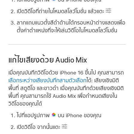
เปิดวิดีโอที่ถ่ายในโหมดสโลว์โมชั่น แล้วแตะ
ลากแถบแนวตั้งสีดำด้านใต้กรอบหน้าต่างแสดงเพื่อ
ตั้งค่าตำแหน่งที่จะให้เล่นวิดีโอในโหมดสโลว์โมชั่น
แก้ไขเสียงด้วย Audio Mix
เมื่อคุณบันทึกวิดีโอด้วย iPhone 16 ขึ้นไป คุณสามารถ
เลือกระหว่างเสียงบันทึกสามตัวเลือก
ได้: เสียงเชิงมิติ
พื้นที่ สตูดิโอ และขาวดำ เมื่อคุณบันทึกด้วยเสียงเชิงมิติ
พื้นที่ คุณสามารถใช้ Audio Mix เพื่อกำหนดเสียงใน
วิดีโอของคุณได้
ไปที่แอปรูปภาพ
บน iPhone ของคุณ
เปิดวิดีโอ จากนั้นแตะ