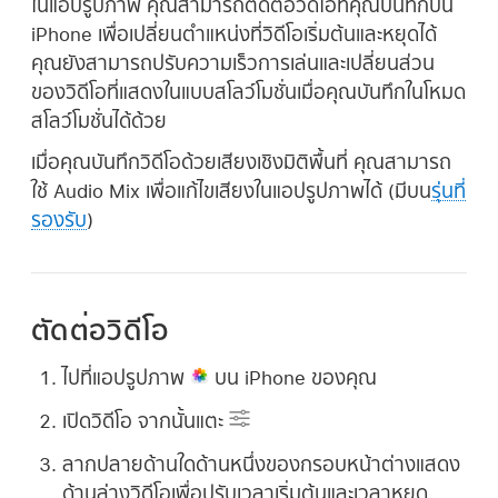
ในแอปรูปภาพ คุณสามารถตัดต่อวิดีโอที่คุณบันทึกบน
iPhone เพื่อเปลี่ยนตำแหน่งที่วิดีโอเริ่มต้นและหยุดได้
คุณยังสามารถปรับความเร็วการเล่นและเปลี่ยนส่วน
ของวิดีโอที่แสดงในแบบสโลว์โมชั่นเมื่อคุณบันทึกในโหมด
สโลว์โมชั่นได้ด้วย
เมื่อคุณบันทึกวิดีโอด้วยเสียงเชิงมิติพื้นที่ คุณสามารถ
ใช้ Audio Mix เพื่อแก้ไขเสียงในแอปรูปภาพได้ (มีบน
รุ่นที่
รองรับ
)
ตัดต่อวิดีโอ
ไปที่แอปรูปภาพ
บน iPhone ของคุณ
เปิดวิดีโอ จากนั้นแตะ
ลากปลายด้านใดด้านหนึ่งของกรอบหน้าต่างแสดง
ด้านล่างวิดีโอเพื่อปรับเวลาเริ่มต้นและเวลาหยุด