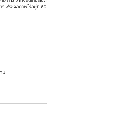
ม การเข้าถึงอินเทอร์เน็ต
ีเฟรชจอภาพให้อยู่ที่ 60
งาน