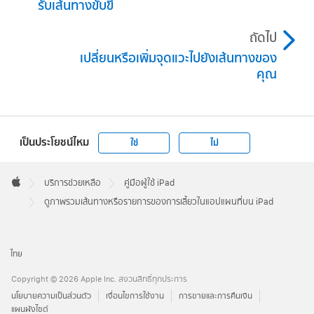
รับเส้นทางขับขี่
ถัดไป
เปลี่ยนหรือเพิ่มจุดแวะไปยังเส้นทางของ
คุณ
เป็นประโยชน์ไหม
ใช่
ไม่
Apple
Footer

บริการช่วยเหลือ
คู่มือผู้ใช้ iPad
Apple
ดูภาพรวมเส้นทางหรือรายการของการเลี้ยวในแอปแผนที่บน iPad
ไทย
Copyright © 2026 Apple Inc. สงวนสิทธิ์ทุกประการ
นโยบายความเป็นส่วนตัว
เงื่อนไขการใช้งาน
การขายและการคืนเงิน
แผนผังไซต์