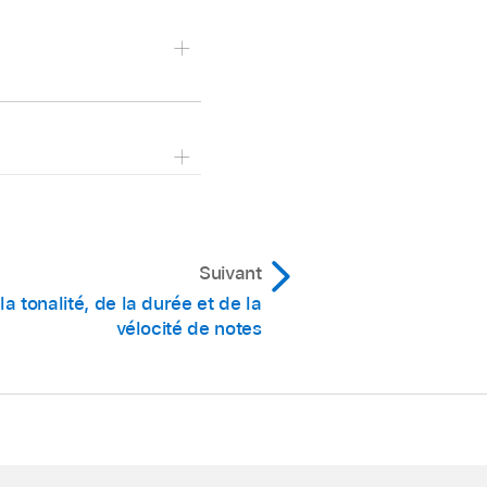
ment.
a glisser jusqu’à la
yez sur
Suivant
la tonalité, de la durée et de la
vélocité de notes
 V), la note est collée