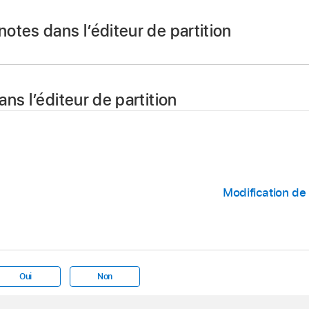
tes dans l’éditeur de partition
plusieurs notes, puis faites glisser le pointeur horizontale
ns l’éditeur de partition
 de note en maintenant la touche Option enfoncée et faites-l
plusieurs notes, puis choisissez Édition > Copier (ou appu
Modification de 
ssez Édition > Coller (ou que vous appuyez sur Commande +
de lecture
.
Oui
Non