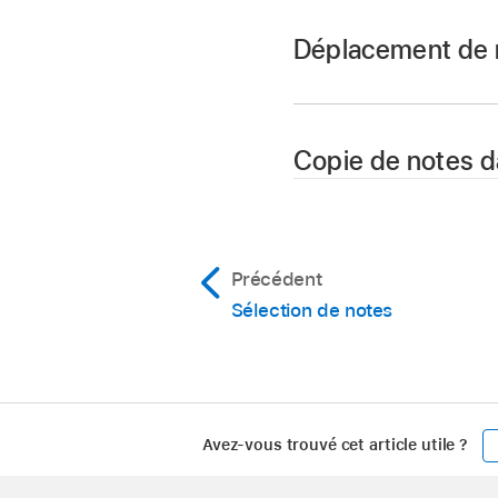
Déplacement de no
Sélectionnez une ou 
Copie de notes da
Cliquez sur une tête
nouvelle position.
Sélectionnez une ou 
Précédent
Commande + C).
Sélection de notes
Lorsque vous choisi
au niveau de la
tête 
Avez-vous trouvé cet article utile ?
Apple