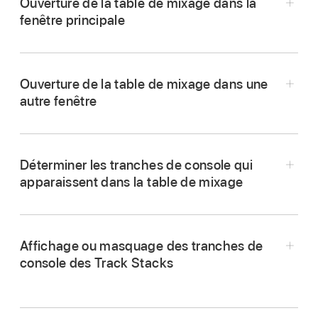
Ouverture de la table de mixage dans la
fenêtre principale
Ouverture de la table de mixage dans une
Cliquez sur le bouton « Table de mixage »
autre fenêtre
dans la barre des commandes.
Dans Logic Pro, choisissez Fenêtre > Ouvrir la
Choisissez Présentation > Afficher la table de
table de mixage (ou appuyez sur
mixage (ou appuyez sur X).
Déterminer les tranches de console qui
Commande + 2).
apparaissent dans la table de mixage
Remarque :
Affichage ou masquage des tranches de
Pour afficher le flux de signal de la tranche de
console des Track Stacks
console correspondant à la piste active dans la
Dans Logic Pro, cliquez sur la flèche
zone Pistes, cliquez sur le bouton Simple.
d’affichage au bas de la tranche de console