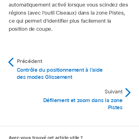
personnalisant la barre des
Cela permet d’appliquer un défilement de
automatiquement activé lorsque vous scindez des
commandes
précision avant aux octets de données
régions (avec l’outil Ciseaux) dans la zone Pistes,
supérieurs à 64 et un défilement de précision
ce qui permet d’identifier plus facilement la
arrière à ceux inférieurs à 64. Pour en savoir
position de coupe.
plus, consultez le
Guide Prise en charge des
surfaces de contrôle Logic Pro
.
Précédent
Contrôle du positionnement à l’aide
des modes Glissement
Suivant
Défilement et zoom dans la zone
Pistes
Avez-vous trouvé cet article utile ?