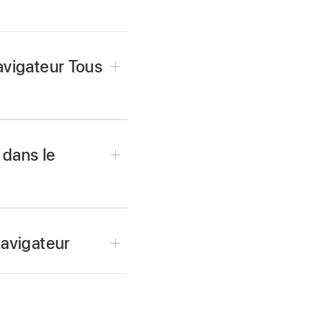
avigateur Tous
des, puis cliquez sur
 dans le
 la touche Retour.
 gauche dans le champ de
navigateur
ats.