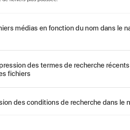
hiers médias en fonction du nom dans le n
quez sur le bouton Navigateurs
dans la barre des comman
.
pression des termes de recherche récents
à rechercher dans le champ de recherche, puis appuyez sur
es fichiers
rme récemment recherché :
cliquez sur l’icône de loupe à
sion des conditions de recherche dans le 
sissez un terme dans le menu local pour afficher les résult